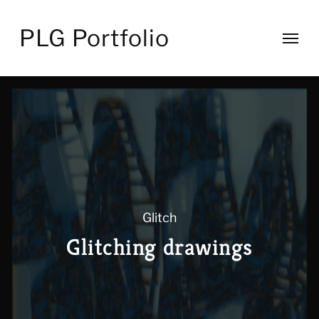
PLG Portfolio
Génératif
Texte
Dessin
Peinture
Glitch
Photo
Glitching drawings
Sculpture
Contact